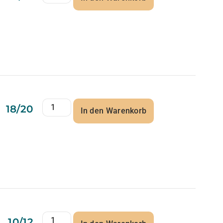
18/20
In den Warenkorb
10/12