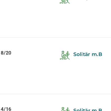
18/20
Solitär m.B
14/16
Solitär m.B