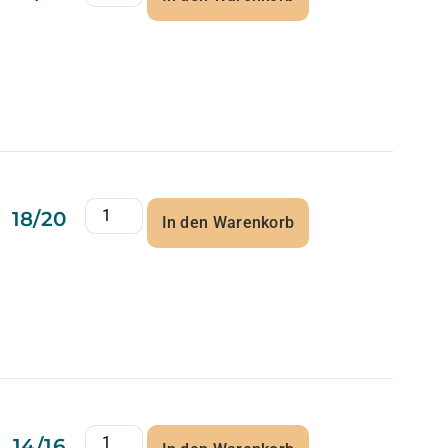
18/20
In den Warenkorb
14/16