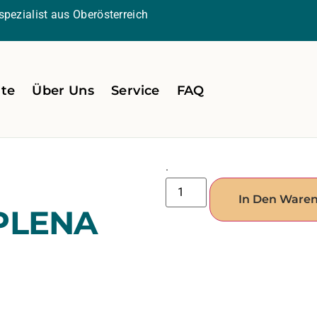
pezialist aus Oberösterreich
ite
Über Uns
Service
FAQ
.
In Den Ware
PLENA