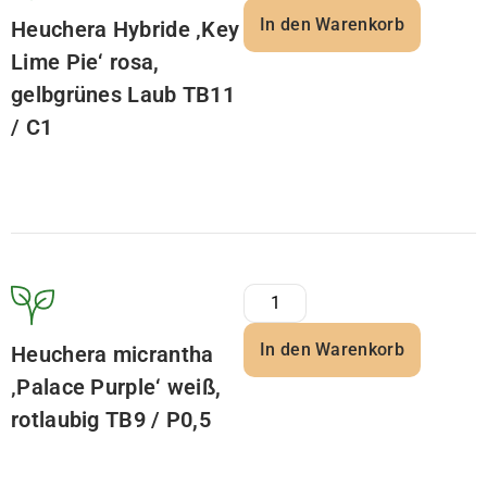
In den Warenkorb
Heuchera Hybride ‚Key
Lime Pie‘ rosa,
gelbgrünes Laub TB11
/ C1
In den Warenkorb
Heuchera micrantha
‚Palace Purple‘ weiß,
rotlaubig TB9 / P0,5