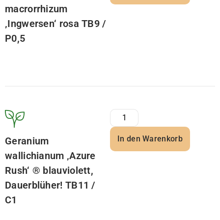
macrorrhizum
‚Ingwersen‘ rosa TB9 /
P0,5
In den Warenkorb
Geranium
wallichianum ‚Azure
Rush‘ ® blauviolett,
Dauerblüher! TB11 /
C1