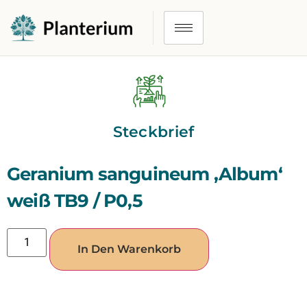
Steckbrief
Geranium sanguineum ‚Album‘
weiß TB9 / P0,5
In Den Warenkorb