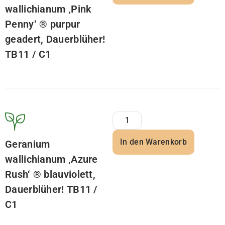
wallichianum ‚Pink
Penny‘ ® purpur
geadert, Dauerblüher!
TB11 / C1
In den Warenkorb
Geranium
wallichianum ‚Azure
Rush‘ ® blauviolett,
Dauerblüher! TB11 /
C1