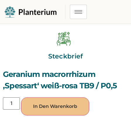
Steckbrief
Geranium macrorrhizum
‚Spessart‘ weiß-rosa TB9 / P0,5
In Den Warenkorb