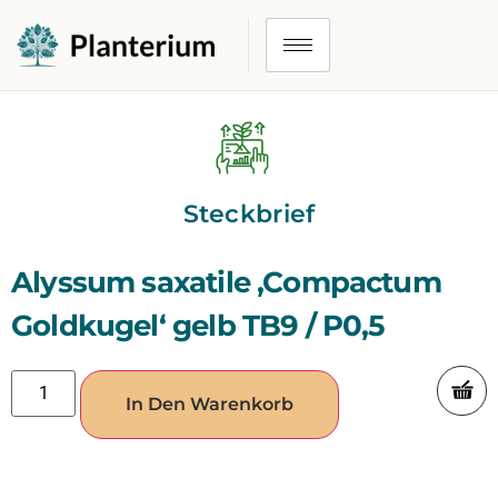
Steckbrief
Alyssum saxatile ‚Compactum
Goldkugel‘ gelb TB9 / P0,5
In Den Warenkorb