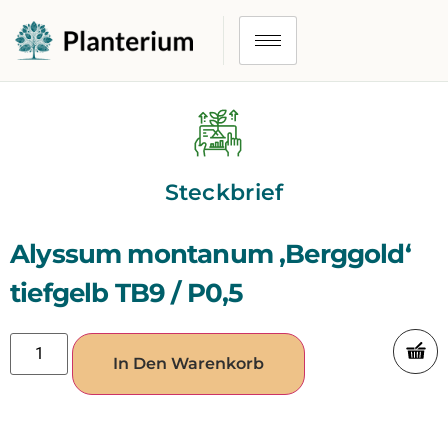
Steckbrief
Alyssum montanum ‚Berggold‘
tiefgelb TB9 / P0,5
In Den Warenkorb