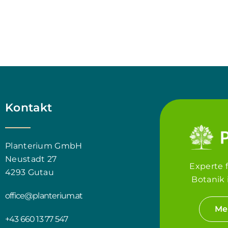
Kontakt
Planterium GmbH
Neustadt 27
Experte 
4293 Gutau
Botanik 
office@planterium.at
Me
+43 660 13 77 547