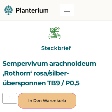
Steckbrief
Sempervivum arachnoideum
‚Rothorn‘ rosa/silber-
übersponnen TB9 / P0,5
In Den Warenkorb