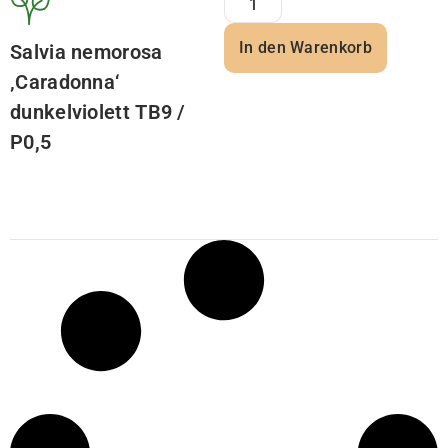
In den Warenkorb
Salvia nemorosa
‚Caradonna‘
dunkelviolett TB9 /
P0,5