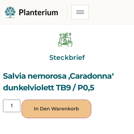
Steckbrief
Salvia nemorosa ‚Caradonna‘
dunkelviolett TB9 / P0,5
In Den Warenkorb