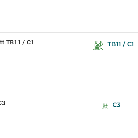
ett TB11 / C1
TB11 / C1
C3
C3