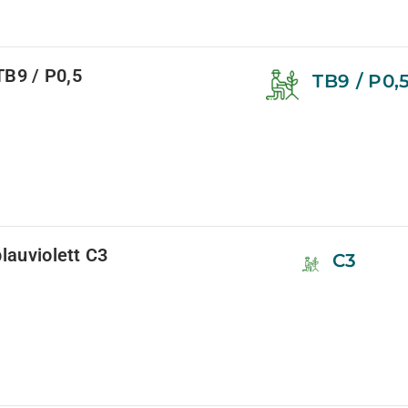
 TB9 / P0,5
TB9 / P0,
lauviolett C3
C3