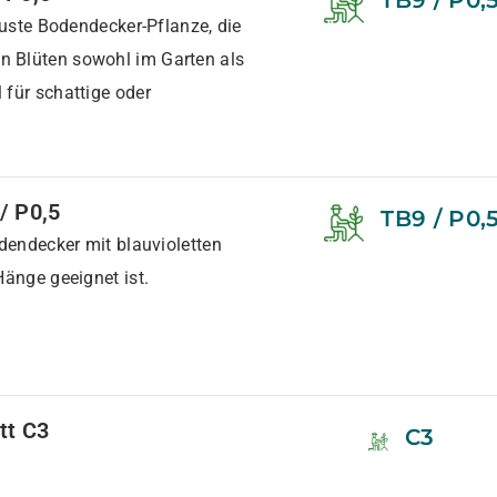
TB9 / P0,
obuste Bodendecker-Pflanze, die
n Blüten sowohl im Garten als
 für schattige oder
/ P0,5
TB9 / P0,
odendecker mit blauvioletten
Hänge geeignet ist.
tt C3
C3