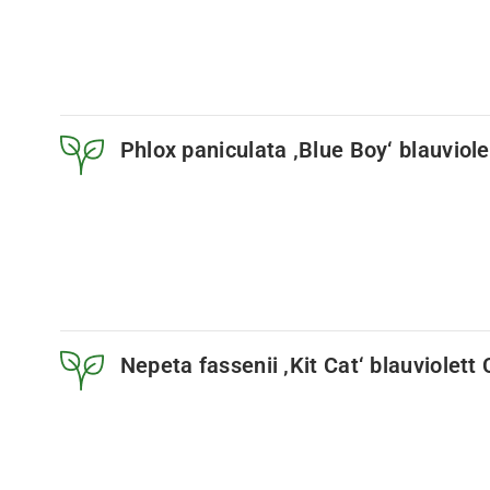
Phlox paniculata ‚Blue Boy‘ blauviol
Nepeta fassenii ‚Kit Cat‘ blauviolett 