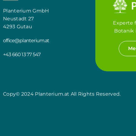
Planterium GmbH
Neustadt 27
Experte 
4293 Gutau
Botanik 
office@planterium.at
Me
+43 660 13 77 547
Copy© 2024 Planterium.at All Rights Reserved.