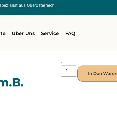
pezialist aus Oberösterreich
ite
Über Uns
Service
FAQ
.
In Den Ware
m.B.