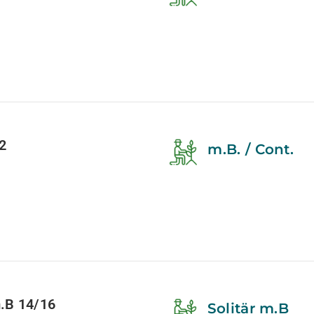
2
m.B. / Cont.
.B 14/16
Solitär m.B