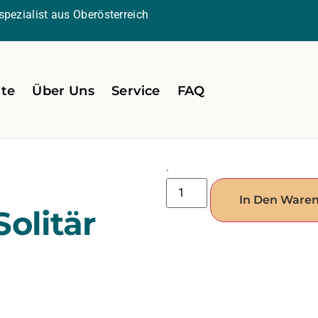
pezialist aus Oberösterreich
ite
Über Uns
Service
FAQ
.
In Den Ware
olitär