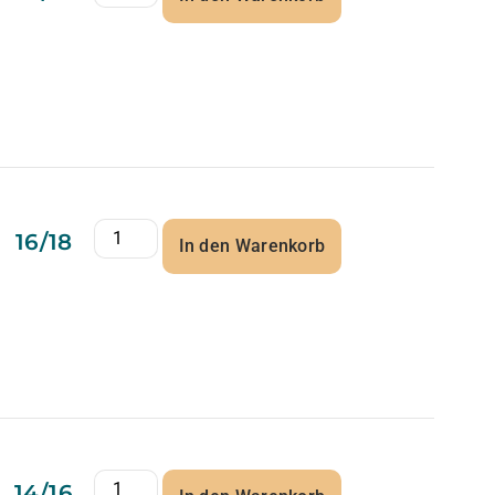
16/18
In den Warenkorb
14/16