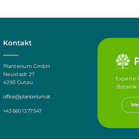
Kontakt
Planterium GmbH
Neustadt 27
Experte 
4293 Gutau
Botanik 
office@planterium.at
Me
+43 660 13 77 547