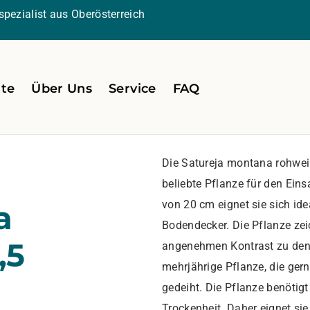
pezialist aus Oberösterreich
ite
Über Uns
Service
FAQ
Die Satureja montana rohweiß
beliebte Pflanze für den Eins
von 20 cm eignet sie sich ide
a
Bodendecker. Die Pflanze zei
,5
angenehmen Kontrast zu den g
mehrjährige Pflanze, die ge
gedeiht. Die Pflanze benötigt
Trockenheit. Daher eignet sie