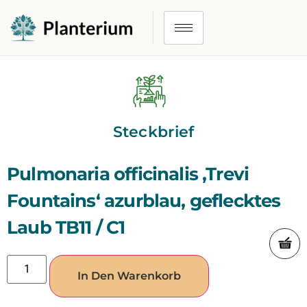
Steckbrief
Pulmonaria officinalis ‚Trevi
Fountains‘ azurblau, geflecktes
Laub TB11 / C1
In Den Warenkorb