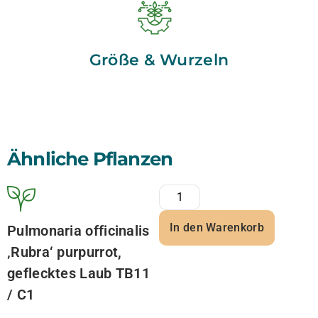
Größe & Wurzeln
Ähnliche Pflanzen
In den Warenkorb
Pulmonaria officinalis
‚Rubra‘ purpurrot,
geflecktes Laub TB11
/ C1