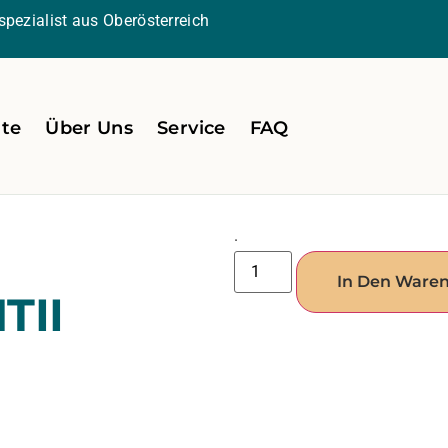
pezialist aus Oberösterreich
ite
Über Uns
Service
FAQ
.
In Den Ware
TII