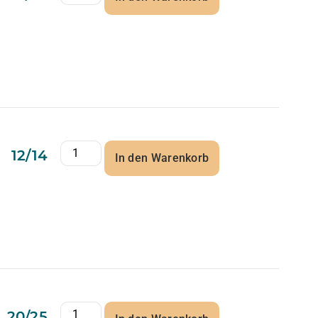
12/14
In den Warenkorb
20/25