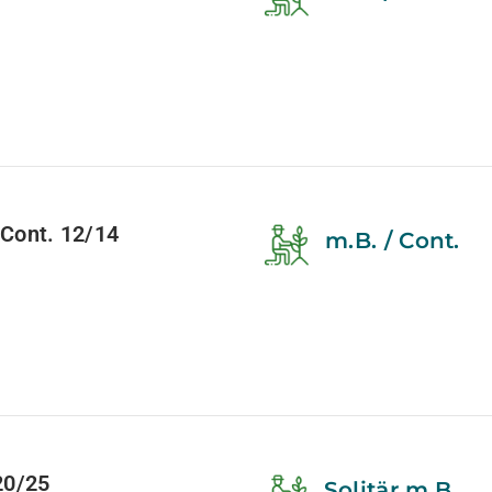
Cont. 12/14
m.B. / Cont.
20/25
Solitär m.B