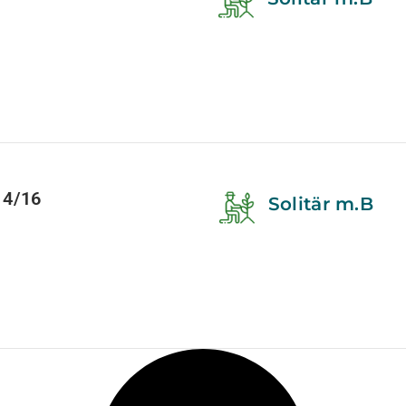
14/16
Solitär m.B