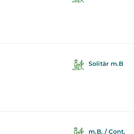
Solitär m.B
m.B. / Cont.