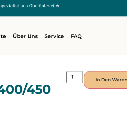
pezialist aus Oberösterreich
ite
Über Uns
Service
FAQ
.
In Den Ware
400/450