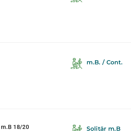
m.B. / Cont.
 m.B 18/20
Solitär m.B