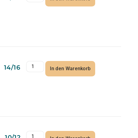
14/16
In den Warenkorb
10/12