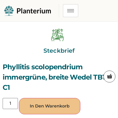
Steckbrief
Phyllitis scolopendrium
immergrüne, breite Wedel TB11 /
C1
In Den Warenkorb