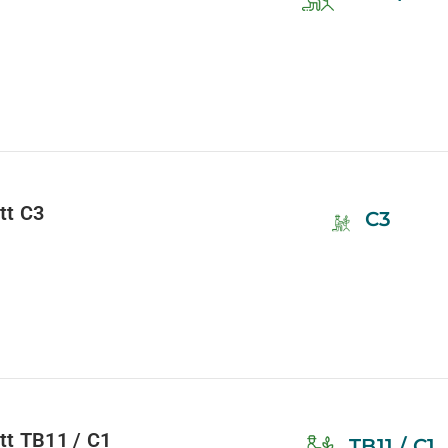
tt C3
C3
ett TB11 / C1
TB11 / C1