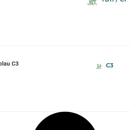
blau C3
C3