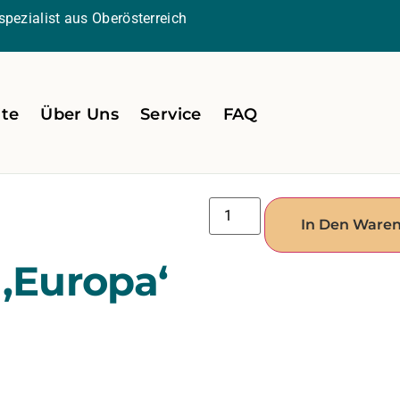
pezialist aus Oberösterreich
ite
Über Uns
Service
FAQ
In Den Ware
 ‚Europa‘