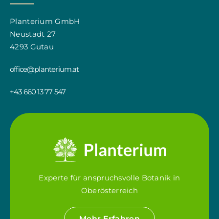
Planterium GmbH
Neustadt 27
4293 Gutau
office@planterium.at
+43 660 13 77 547
Experte für anspruchsvolle Botanik in
Oberösterreich
Mehr Erfahren