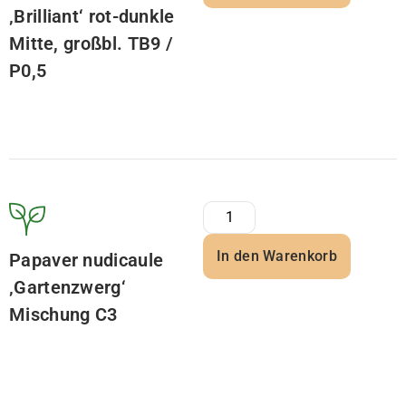
‚Brilliant‘ rot-dunkle
Mitte, großbl. TB9 /
P0,5
In den Warenkorb
Papaver nudicaule
‚Gartenzwerg‘
Mischung C3