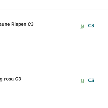
raune Rispen C3
C3
ig-rosa C3
C3