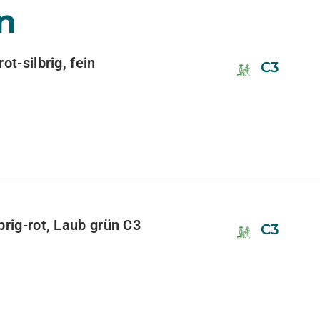
n
ot-silbrig, fein
C3
brig-rot, Laub grün C3
C3