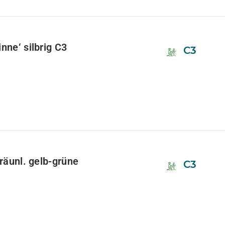
nne‘ silbrig C3
C3
bräunl. gelb-grüne
C3