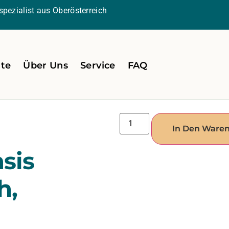
pezialist aus Oberösterreich
ite
Über Uns
Service
FAQ
In Den Ware
sis
h,