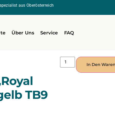
pezialist aus Oberösterreich
ite
Über Uns
Service
FAQ
In Den Ware
‚Royal
/gelb TB9