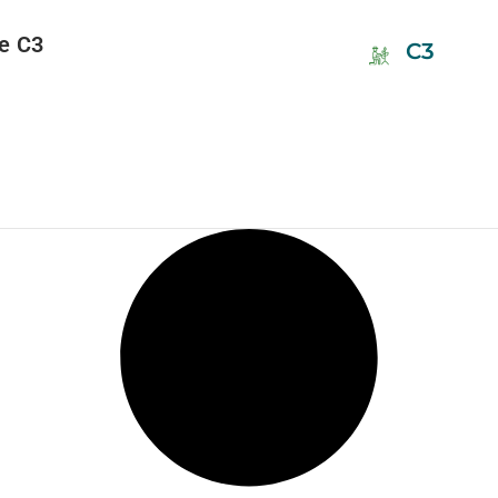
ge C3
C3