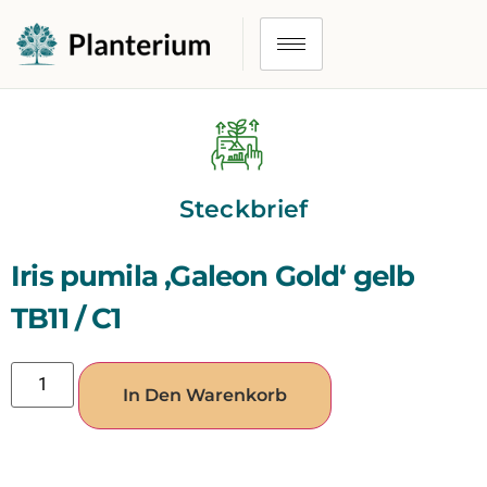
Steckbrief
Iris pumila ‚Galeon Gold‘ gelb
TB11 / C1
In Den Warenkorb