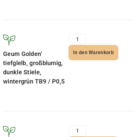
In den Warenkorb
Geum Golden‘
tiefglelb, großblumig,
dunkle Stiele,
wintergrün TB9 / P0,5