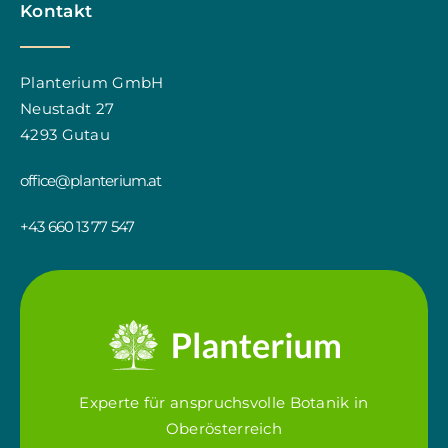
Kontakt
Planterium GmbH
Neustadt 27
4293 Gutau
office@planterium.at
+43 660 13 77 547
Experte für anspruchsvolle Botanik in
Oberösterreich