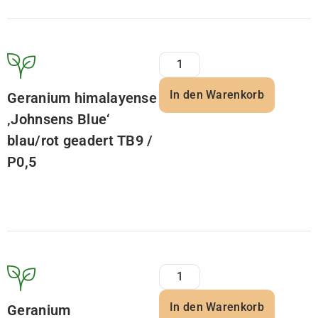
In den Warenkorb
Geranium himalayense
‚Johnsens Blue‘
blau/rot geadert TB9 /
P0,5
In den Warenkorb
Geranium