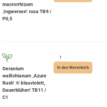
macrorrhizum
‚Ingwersen‘ rosa TB9 /
P0,5
In den Warenkorb
Geranium
wallichianum ‚Azure
Rush‘ ® blauviolett,
Dauerblüher! TB11 /
C1