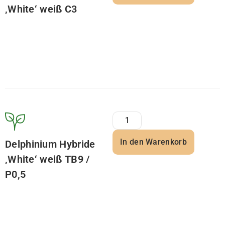
‚White‘ weiß C3
In den Warenkorb
Delphinium Hybride
‚White‘ weiß TB9 /
P0,5