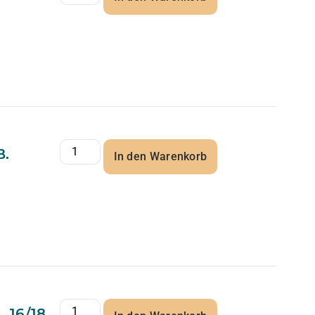
B.
In den Warenkorb
16/18