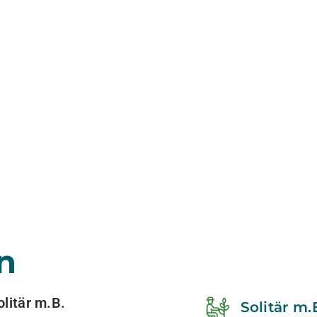
n
itär m.B.
Solitär m.