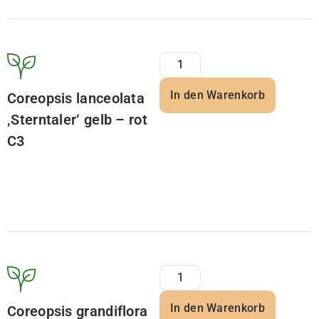
In den Warenkorb
Coreopsis lanceolata
‚Sterntaler‘ gelb – rot
C3
In den Warenkorb
Coreopsis grandiflora