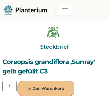
Steckbrief
Coreopsis grandiflora ‚Sunray‘
gelb gefüllt C3
In Den Warenkorb