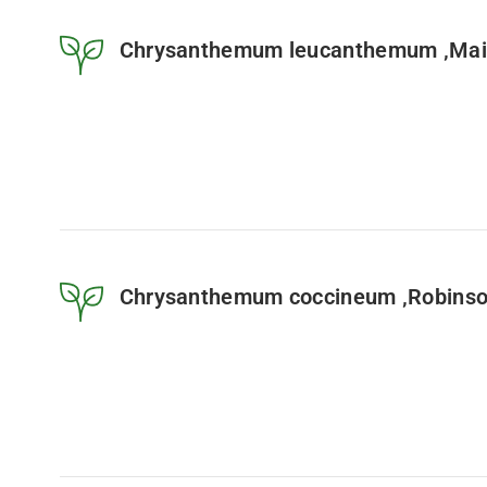
Chrysanthemum leucanthemum ‚Maikö
Chrysanthemum coccineum ‚Robinson