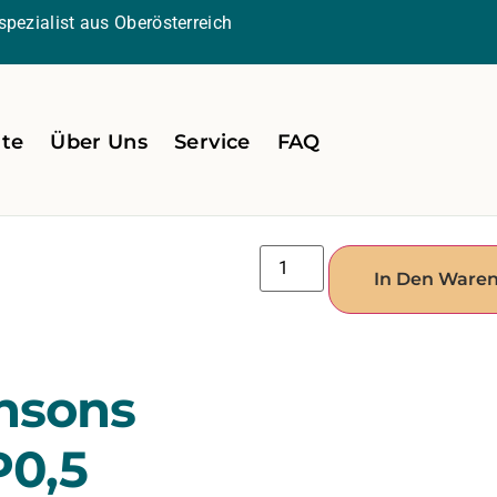
pezialist aus Oberösterreich
ite
Über Uns
Service
FAQ
In Den Ware
nsons
P0,5