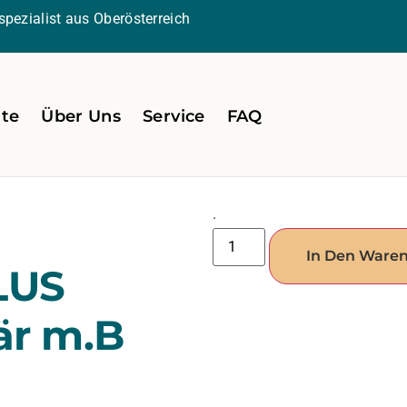
pezialist aus Oberösterreich
ite
Über Uns
Service
FAQ
.
In Den Ware
LUS
är m.B