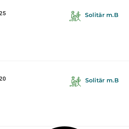
25
Solitär m.B
20
Solitär m.B