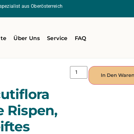
pezialist aus Oberösterreich
ite
Über Uns
Service
FAQ
In Den Ware
utiflora
 Rispen,
iftes