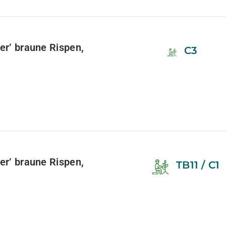
ter‘ braune Rispen,
C3
ter‘ braune Rispen,
TB11 / C1