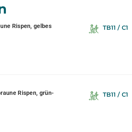
n
aune Rispen, gelbes
TB11 / C1
braune Rispen, grün-
TB11 / C1