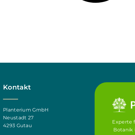
Kontakt
Planterium GmbH
Neustadt 27
Experte 
4293 Gutau
Botanik 