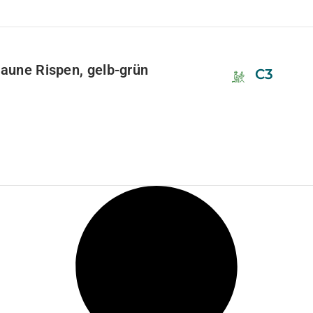
raune Rispen, gelb-grün
C3