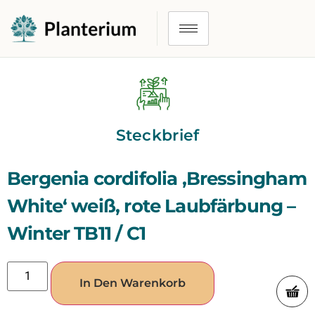
Steckbrief
Bergenia cordifolia ‚Bressingham
White‘ weiß, rote Laubfärbung –
Winter TB11 / C1
In Den Warenkorb