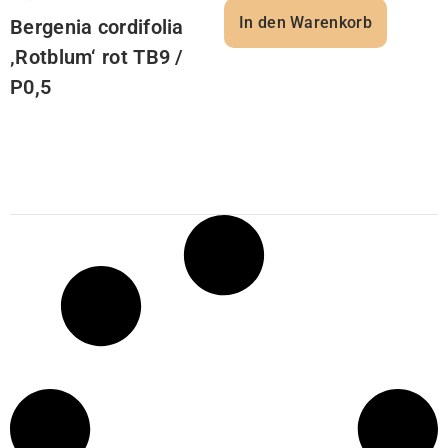
In den Warenkorb
Bergenia cordifolia
‚Rotblum‘ rot TB9 /
P0,5