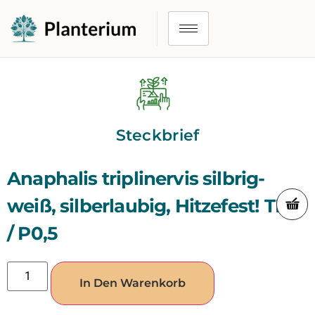
Steckbrief
Anaphalis triplinervis silbrig-
weiß, silberlaubig, Hitzefest! TB9
/ P0,5
In Den Warenkorb