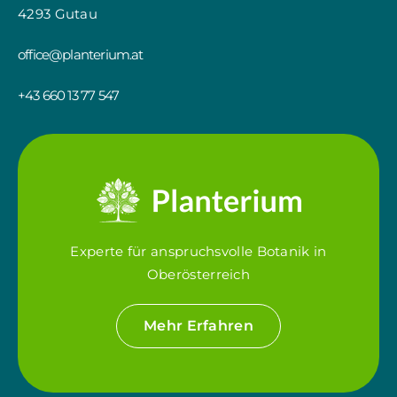
4293 Gutau
office@planterium.at
+43 660 13 77 547
Experte für anspruchsvolle Botanik in
Oberösterreich
Mehr Erfahren