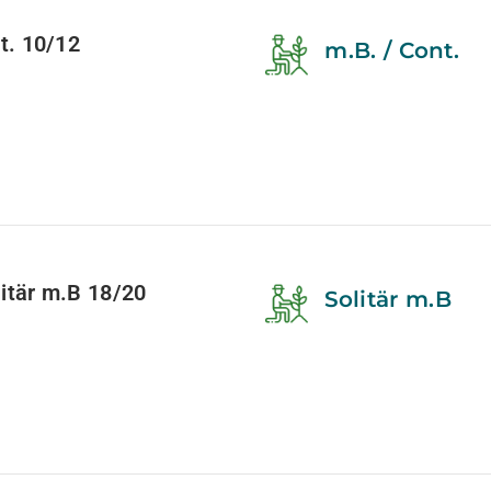
. 10/12
m.B. / Cont.
tär m.B 18/20
Solitär m.B