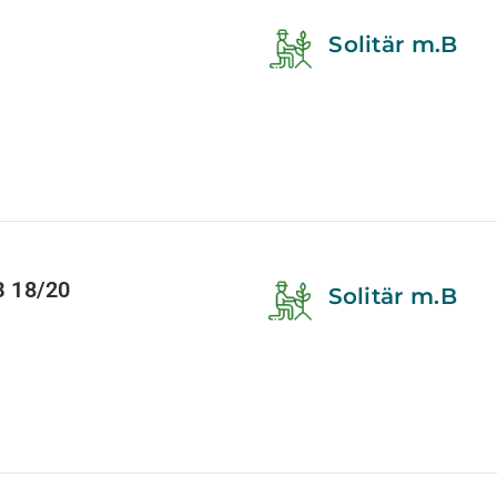
Solitär m.B
 18/20
Solitär m.B