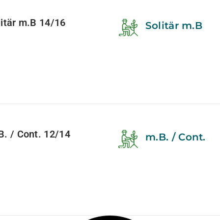
tär m.B 14/16
Solitär m.B
 / Cont. 12/14
m.B. / Cont.