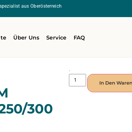
pezialist aus Oberösterreich
ite
Über Uns
Service
FAQ
.
In Den Ware
M
250/300