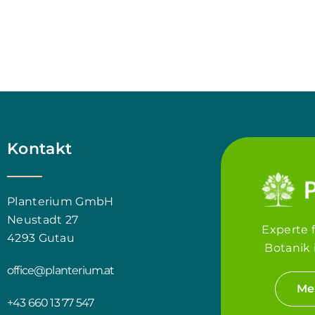
Kontakt
Planterium GmbH
Neustadt 27
Experte 
4293 Gutau
Botanik 
office@planterium.at
Me
+43 660 13 77 547