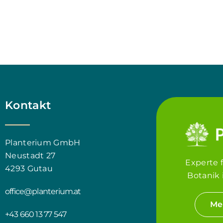
Kontakt
Planterium GmbH
Neustadt 27
Experte 
4293 Gutau
Botanik 
office@planterium.at
Me
+43 660 13 77 547