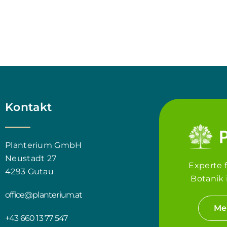
Kontakt
Planterium GmbH
Neustadt 27
Experte 
4293 Gutau
Botanik 
office@planterium.at
Me
+43 660 13 77 547