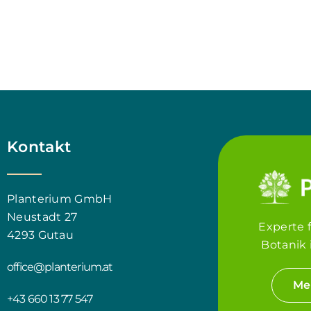
Kontakt
Planterium GmbH
Neustadt 27
Experte 
4293 Gutau
Botanik 
office@planterium.at
Me
+43 660 13 77 547