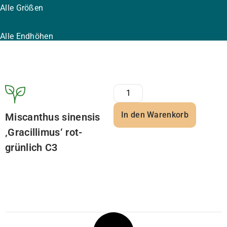
Alle Größen
Alle Endhöhen
In den Warenkorb
Miscanthus sinensis
‚Gracillimus‘ rot-
grünlich C3