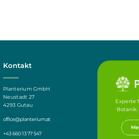
Kontakt
Planterium GmbH
Neustadt 27
Experte 
4293 Gutau
Botanik 
office@planterium.at
Me
+43 660 13 77 547