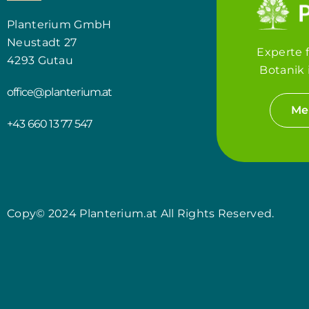
Planterium GmbH
Neustadt 27
Experte 
4293 Gutau
Botanik 
office@planterium.at
Me
+43 660 13 77 547
Copy© 2024 Planterium.at All Rights Reserved.