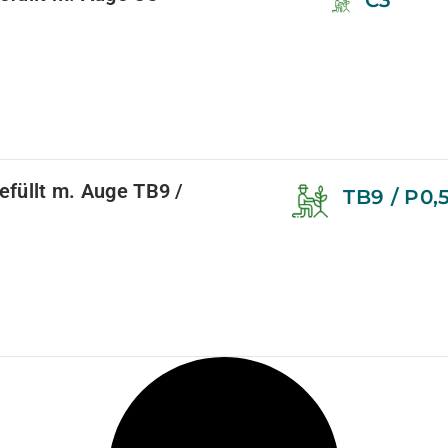
C3
gefüllt m. Auge TB9 /
TB9 / P0,