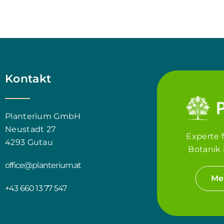
Kontakt
Planterium GmbH
Neustadt 27
Experte 
4293 Gutau
Botanik 
office@planterium.at
Me
+43 660 13 77 547