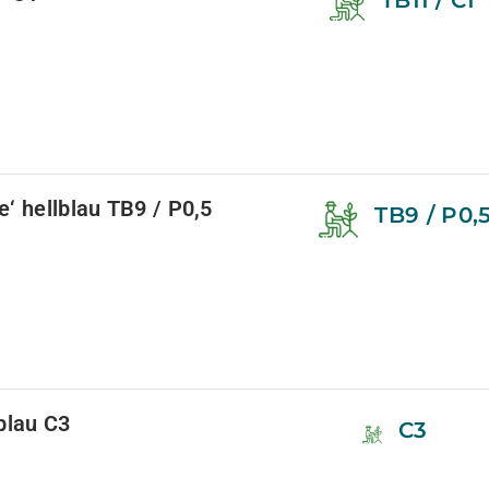
TB11 / C1
‘ hellblau TB9 / P0,5
TB9 / P0,
blau C3
C3