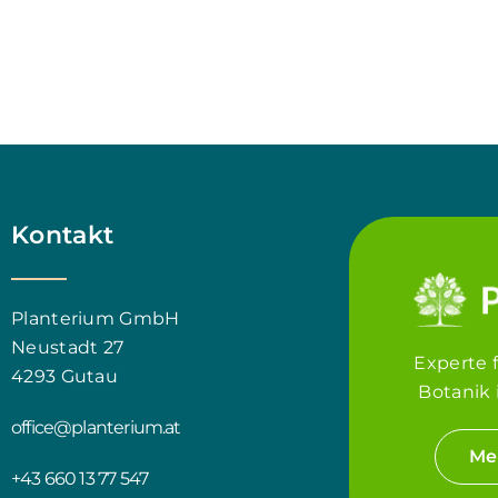
Kontakt
Planterium GmbH
Neustadt 27
Experte 
4293 Gutau
Botanik 
office@planterium.at
Me
+43 660 13 77 547