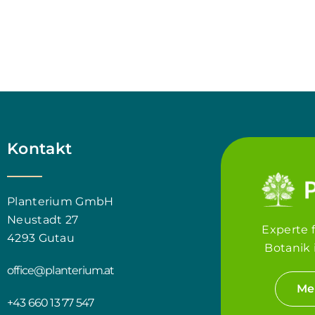
Kontakt
Planterium GmbH
Neustadt 27
Experte 
4293 Gutau
Botanik 
office@planterium.at
Me
+43 660 13 77 547