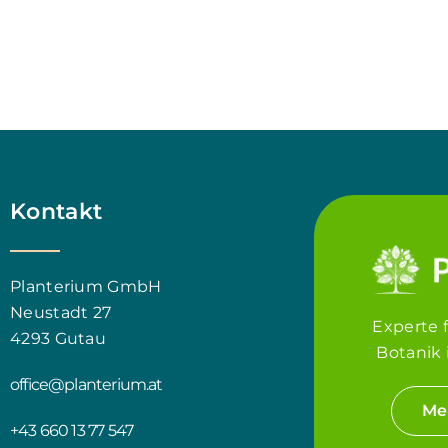
Kontakt
Planterium GmbH
Neustadt 27
Experte 
4293 Gutau
Botanik 
office@planterium.at
Me
+43 660 13 77 547