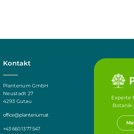
Kontakt
Planterium GmbH
Neustadt 27
Experte 
4293 Gutau
Botanik 
office@planterium.at
Me
+43 660 13 77 547